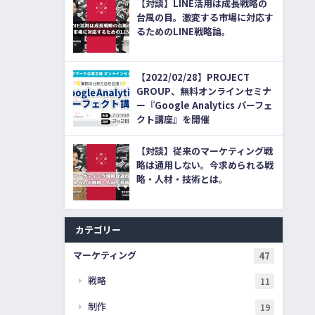
【対談】LINE活用は成長戦略の
台風の目。激変する市場に対応す
るためのLINE戦略論。
【2022/02/28】PROJECT
GROUP、無料オンラインセミナ
ー『Google Analytics パーフェ
クト講座』を開催
【対談】従来のマーケティング戦
略は通用しない。今求められる戦
略・人材・技術とは。
カテゴリー
マーケティング
47
戦略
11
制作
19